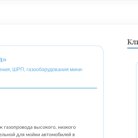
Кл
а»
ления, ШРП, газооборудования мини-
ж газопровода высокого, низкого
ельной для мойки автомобилей в