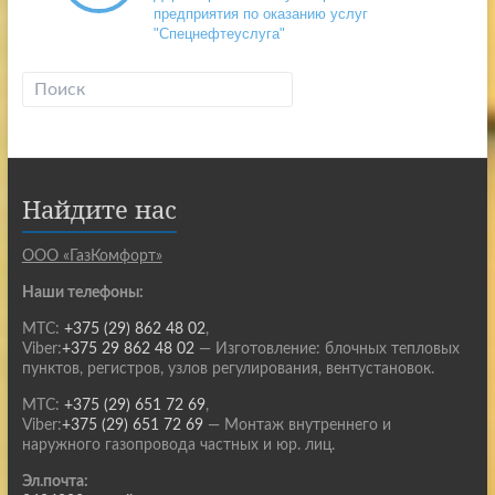
предприятия по оказанию услуг
"Спецнефтеуслуга"
Найдите нас
ООО «ГазКомфорт»
Наши телефоны:
МТС:
+375 (29) 862 48 02
,
Viber:
+375 29 862 48 02
— Изготовление: блочных тепловых
пунктов, регистров, узлов регулирования, вентустановок.
МТС:
+375 (29) 651 72 69
,
Viber:
+375 (29) 651 72 69
— Монтаж внутреннего и
наружного газопровода частных и юр. лиц.
Эл.почта: